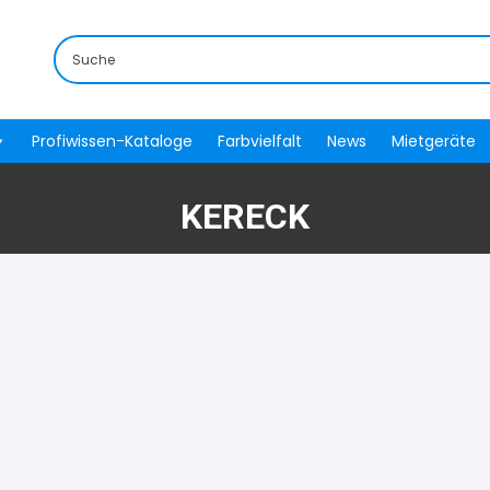
Profiwissen-Kataloge
Farbvielfalt
News
Mietgeräte
KERECK