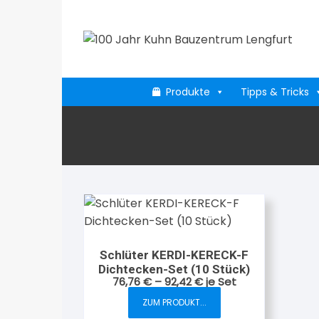
Zum
Inhalt
springen
Produkte
Tipps & Tricks
Schlüter KERDI-KERECK-F
Dichtecken-Set (10 Stück)
76,76
€
–
92,42
€
je Set
ZUM PRODUKT...
Dieses