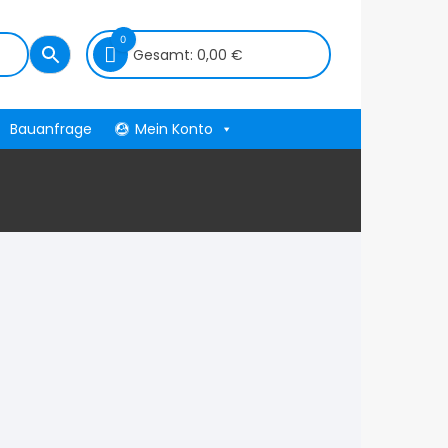
0
Gesamt:
0,00
€
Bauanfrage
Mein Konto