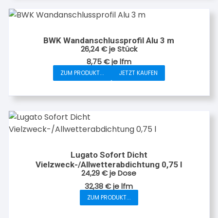
mehrere
Varianten
auf.
BWK Wandanschlussprofil Alu 3 m
Die
26,24
€
je Stück
Optionen
8,75
€
je
lfm
können
ZUM PRODUKT...
JETZT KAUFEN
auf
der
Produktseite
gewählt
werden
Lugato Sofort Dicht
Vielzweck-/Allwetterabdichtung 0,75 l
24,29
€
je Dose
32,38
€
je
lfm
ZUM PRODUKT...