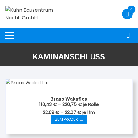
Zum
0
Inhalt
springen
KAMINANSCHLUSS
Braas Wakaflex
110,43
€
–
220,75
€
je Rolle
22,09
€
–
22,07
€
je
lfm
ZUM PRODUKT...
Dieses
Produkt
weist