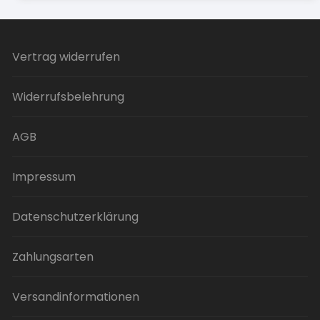
mehrere
Varianten
auf.
Vertrag widerrufen
Die
Optionen
Widerrufsbelehrung
können
auf
der
AGB
Produktseite
gewählt
Impressum
werden
Datenschutzerklärung
Zahlungsarten
Versandinformationen