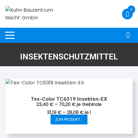
Zum
0
Inhalt
springen
INSEKTENSCHUTZMITTEL
Tex-Color TC6319 Insekten-EX
23,40
€
–
70,20
€
je Gebinde
31,19
€
–
28,08
€
je
l
ZUM PRODUKT...
Dieses
Produkt
weist