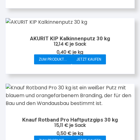
AKURIT KIP Kalkinnenputz 30 kg
12,14
€
je Sack
0,40
€
je
kg
ZUM PRODUKT...
JETZT KAUFEN
Knauf Rotband Pro Haftputzgips 30 kg
15,11
€
je Sack
0,50
€
je
kg