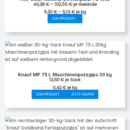
43,38
€
–
102,55
€
je Gebinde
6,20
€
–
5,13
€
je
kg
ZUM PRODUKT...
Dieses
Produkt
weist
mehrere
Varianten
auf.
Die
Optionen
Knauf MP 75 L Maschinenputzgips 30 kg
können
12,50
€
je Sack
auf
0,42
€
je
kg
der
ZUM PRODUKT...
JETZT KAUFEN
Produktseite
gewählt
werden