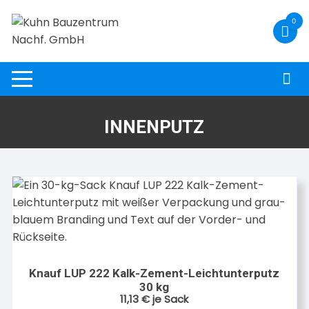
Zum
0
Inhalt
springen
INNENPUTZ
Knauf LUP 222 Kalk-Zement-Leichtunterputz
30 kg
11,13
€
je Sack