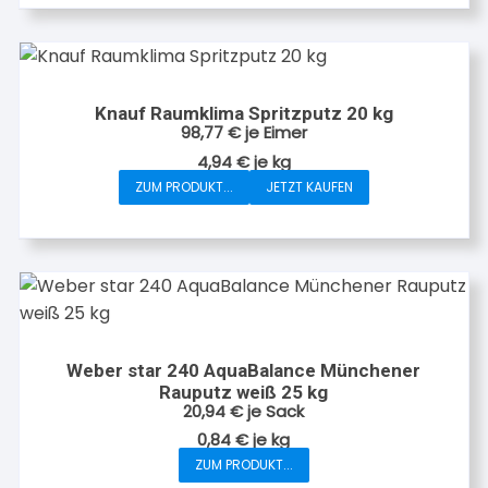
Knauf Raumklima Spritzputz 20 kg
98,77
€
je Eimer
4,94
€
je
kg
ZUM PRODUKT...
JETZT KAUFEN
Weber star 240 AquaBalance Münchener
Rauputz weiß 25 kg
20,94
€
je Sack
0,84
€
je
kg
ZUM PRODUKT...
Dieses