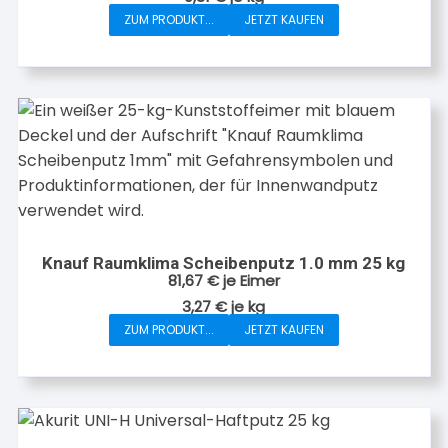
ZUM PRODUKT...
JETZT KAUFEN
Knauf Raumklima Scheibenputz 1.0 mm 25 kg
81,67
€
je Eimer
3,27
€
je
kg
ZUM PRODUKT...
JETZT KAUFEN