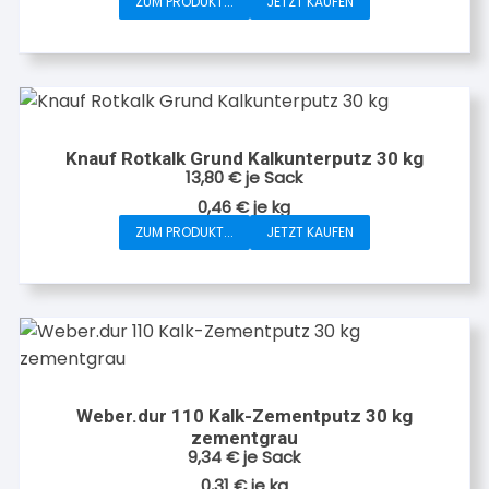
ZUM PRODUKT...
JETZT KAUFEN
Knauf Rotkalk Grund Kalkunterputz 30 kg
13,80
€
je Sack
0,46
€
je
kg
ZUM PRODUKT...
JETZT KAUFEN
Weber.dur 110 Kalk-Zementputz 30 kg
zementgrau
9,34
€
je Sack
0,31
€
je
kg