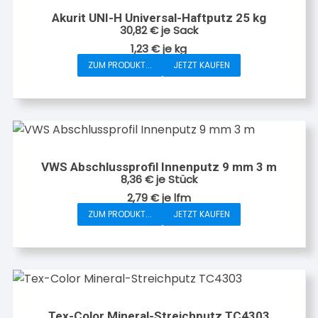
Akurit UNI-H Universal-Haftputz 25 kg
30,82
€
je Sack
1,23
€
je
kg
ZUM PRODUKT...
JETZT KAUFEN
VWS Abschlussprofil Innenputz 9 mm 3 m
8,36
€
je Stück
2,79
€
je
lfm
ZUM PRODUKT...
JETZT KAUFEN
Tex-Color Mineral-Streichputz TC4303