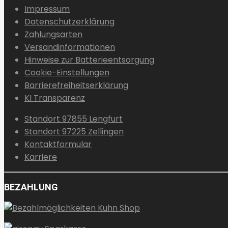
Optionen
Impressum
können
Datenschutzerklärung
auf
Zahlungsarten
der
Versandinformationen
Produktseite
Hinweise zur Batterieentsorgung
gewählt
Cookie-Einstellungen
werden
Barrierefreiheitserklärung
KI Transparenz
Standort 97855 Lengfurt
Standort 97225 Zellingen
Kontaktformular
Karriere
BEZAHLUNG