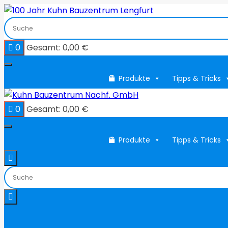
Zum
Inhalt
springen
0
Gesamt:
0,00
€
Produkte
Tipps & Tricks
0
Gesamt:
0,00
€
Produkte
Tipps & Tricks