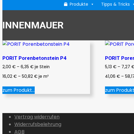
Produkte
Tipps & Tricks
INNENMAUER
PORIT Porenbetonstein P4
PORIT Pore
2,00
€
–
6,35
€
je Stein
5,13
€
–
7,27
16,02
€
–
50,82
€
je
m²
41,06
€
–
58,1
Dieses
zum Produkt...
zum Produkt.
Produkt
weist
mehrere
Varianten
Vertrag widerrufen
auf.
Widerrufsbelehrung
Die
AGB