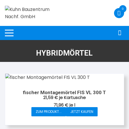
Zum
0
Inhalt
springen
HYBRIDMÖRTEL
fischer Montagemörtel FIS VL 300 T
21,59
€
je Kartusche
71,96
€
je
l
ZUM PRODUKT...
JETZT KAUFEN