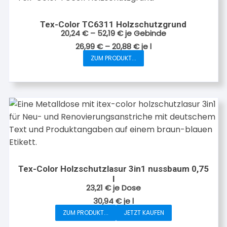
Varianten
werden
auf.
Tex-Color TC6311 Holzschutzgrund
Die
20,24
€
–
52,19
€
je Gebinde
Optionen
26,99
€
–
20,88
€
je
l
können
ZUM PRODUKT...
Dieses
auf
Produkt
der
weist
Produktseite
mehrere
gewählt
Varianten
werden
auf.
Die
Optionen
können
Tex-Color Holzschutzlasur 3in1 nussbaum 0,75
auf
l
der
23,21
€
je Dose
Produktseite
30,94
€
je
l
gewählt
ZUM PRODUKT...
JETZT KAUFEN
werden