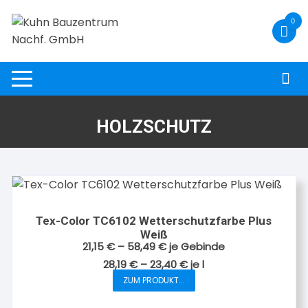
Zum
0
Inhalt
springen
HOLZSCHUTZ
Tex-Color TC6102 Wetterschutzfarbe Plus
Weiß
21,15
€
–
58,49
€
je Gebinde
28,19
€
–
23,40
€
je
l
ZUM PRODUKT...
Dieses
Produkt