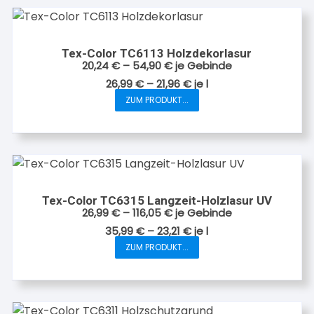
mehrere
gewählt
Varianten
werden
auf.
Tex-Color TC6113 Holzdekorlasur
Die
20,24
€
–
54,90
€
je Gebinde
Optionen
26,99
€
–
21,96
€
je
l
können
ZUM PRODUKT...
Dieses
auf
Produkt
der
weist
Produktseite
mehrere
gewählt
Varianten
werden
auf.
Tex-Color TC6315 Langzeit-Holzlasur UV
Die
26,99
€
–
116,05
€
je Gebinde
Optionen
35,99
€
–
23,21
€
je
l
können
ZUM PRODUKT...
Dieses
auf
Produkt
der
weist
Produktseite
mehrere
gewählt