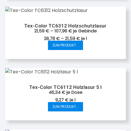
Tex-Color TC6312 Holzschutzlasur
21,59
€
–
107,96
€
je Gebinde
28,78
€
–
21,59
€
je
l
ZUM PRODUKT...
Dieses
Produkt
weist
mehrere
Varianten
auf.
Tex-Color TC6112 Holzlasur 5 l
Die
46,34
€
je Dose
Optionen
9,27
€
je
l
können
ZUM PRODUKT...
Dieses
auf
Produkt
der
weist
Produktseite
mehrere