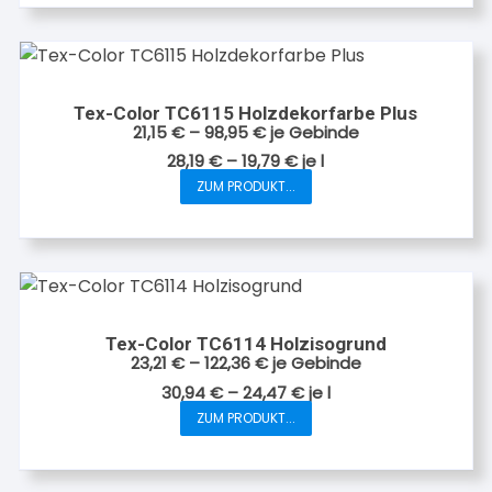
weist
mehrere
Varianten
auf.
Tex-Color TC6115 Holzdekorfarbe Plus
Die
21,15
€
–
98,95
€
je Gebinde
Optionen
28,19
€
–
19,79
€
je
l
können
ZUM PRODUKT...
Dieses
auf
Produkt
der
weist
Produktseite
mehrere
gewählt
Varianten
werden
auf.
Tex-Color TC6114 Holzisogrund
Die
23,21
€
–
122,36
€
je Gebinde
Optionen
30,94
€
–
24,47
€
je
l
können
ZUM PRODUKT...
Dieses
auf
Produkt
der
weist
Produktseite