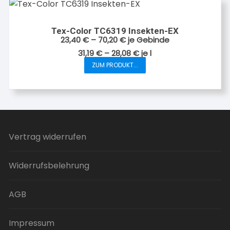
gewählt
Varianten
werden
auf.
Tex-Color TC6319 Insekten-EX
Die
23,40
€
–
70,20
€
je Gebinde
Optionen
31,19
€
–
28,08
€
je
l
können
ZUM PRODUKT...
Dieses
auf
Produkt
der
weist
Produktseite
mehrere
gewählt
Varianten
werden
auf.
Vertrag widerrufen
Die
Optionen
Widerrufsbelehrung
können
auf
der
AGB
Produktseite
gewählt
Impressum