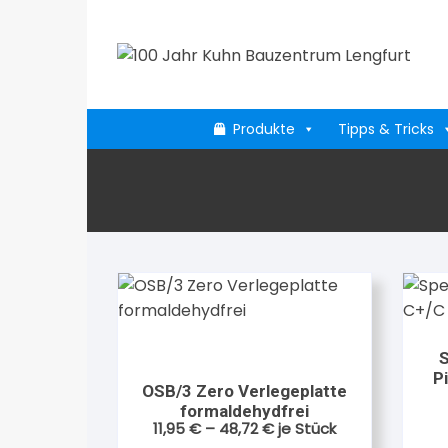
Zum
Inhalt
springen
Produkte
Tipps & Tricks
S
P
OSB/3 Zero Verlegeplatte
formaldehydfrei
11,95
€
–
48,72
€
je Stück