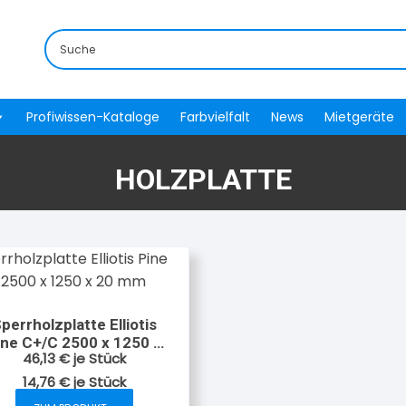
Profiwissen-Kataloge
Farbvielfalt
News
Mietgeräte
HOLZPLATTE
perrholzplatte Elliotis
ine C+/C 2500 x 1250 x
46,13
€
je Stück
20 mm
14,76
€
je
Stück