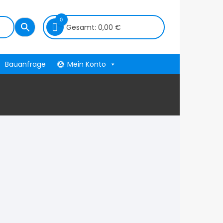
0
Gesamt:
0,00
€
Bauanfrage
Mein Konto