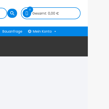
0
Gesamt:
0,00
€
Bauanfrage
Mein Konto