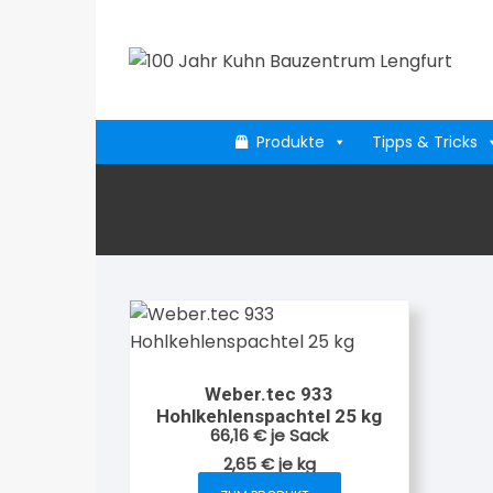
Zum
Inhalt
springen
Produkte
Tipps & Tricks
Weber.tec 933
Hohlkehlenspachtel 25 kg
66,16
€
je Sack
2,65
€
je
kg