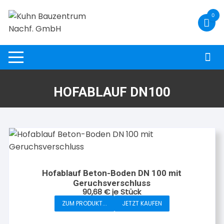
Zum
0
Inhalt
springen
HOFABLAUF DN100
Hofablauf Beton-Boden DN 100 mit
Geruchsverschluss
90,68
€
je Stück
ZUM PRODUKT...
JETZT KAUFEN