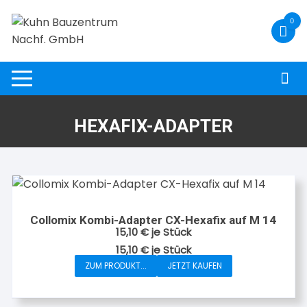
Zum
0
Inhalt
springen
HEXAFIX-ADAPTER
Collomix Kombi-Adapter CX-Hexafix auf M 14
15,10
€
je Stück
15,10
€
je
Stück
ZUM PRODUKT...
JETZT KAUFEN