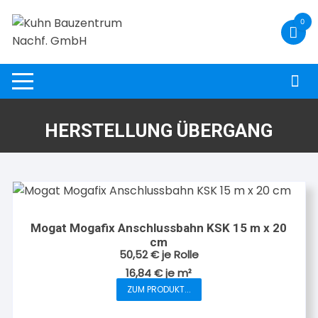
Zum
0
Inhalt
springen
HERSTELLUNG ÜBERGANG
Mogat Mogafix Anschlussbahn KSK 15 m x 20
cm
50,52
€
je Rolle
16,84
€
je
m²
ZUM PRODUKT...