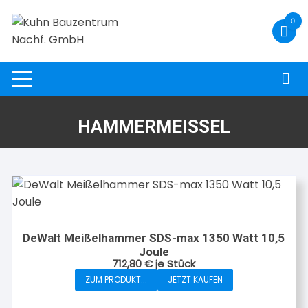
Zum
0
Inhalt
springen
HAMMERMEISSEL
DeWalt Meißelhammer SDS-max 1350 Watt 10,5
Joule
712,80
€
je Stück
ZUM PRODUKT...
JETZT KAUFEN