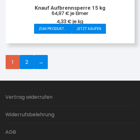
auf.
Knauf Aufbrennsperre 15 kg
Die
64,97
€
je Eimer
Optionen
4,33
€
je
kg
können
ZUM PRODUKT...
JETZT KAUFEN
auf
der
Produktseite
gewählt
1
2
→
werden
Vertrag widerrufen
Widerrufsbelehrung
AGB