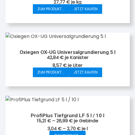
27,77
€
je
kg
können
ZUM PRODUKT...
JETZT KAUFEN
auf
der
Produktseite
gewählt
werden
Oxiegen OX-UG Universalgrundierung 5 l
42,84
€
je Kanister
8,57
€
je
Liter
ZUM PRODUKT...
JETZT KAUFEN
ProfiPlus Tiefgrund LF 5 l / 10 l
15,21
€
–
26,99
€
je Gebinde
3,04
€
–
2,70
€
je
l