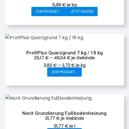
5,99
€
je
kg
ZUM PRODUKT...
JETZT KAUFEN
ProfiPlus Quarzgrund 7 kg / 18 kg
25,17
€
–
49,04
€
je Gebinde
3,60
€
–
2,72
€
je
kg
ZUM PRODUKT...
Dieses
Produkt
weist
mehrere
Varianten
auf.
Norit Grundierung Fußbodenheizung
Die
31,77
€
je Gebinde
Optionen
31,77
€
je
l