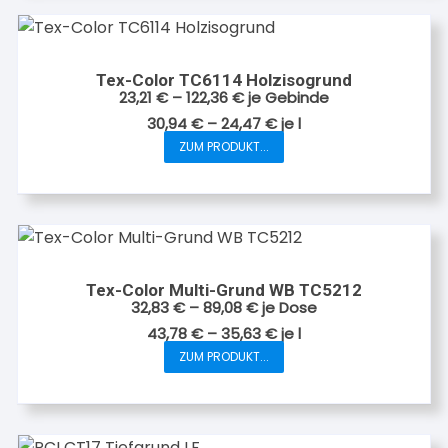
Tex-Color TC6114 Holzisogrund
23,21
€
–
122,36
€
je Gebinde
30,94
€
–
24,47
€
je
l
ZUM PRODUKT...
Dieses
Produkt
weist
mehrere
Varianten
auf.
Tex-Color Multi-Grund WB TC5212
Die
32,83
€
–
89,08
€
je Dose
Optionen
43,78
€
–
35,63
€
je
l
können
ZUM PRODUKT...
Dieses
auf
Produkt
der
weist
Produktseite
mehrere
gewählt