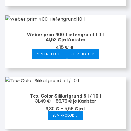
Weber.prim 400 Tiefengrund 10 l
41,53
€
je Kanister
4,15
€
je
l
ZUM PRODUKT...
JETZT KAUFEN
Tex-Color Silikatgrund 5 l / 10 l
31,49
€
–
56,76
€
je Kanister
6,30
€
–
5,68
€
je
l
ZUM PRODUKT...
Dieses
Produkt