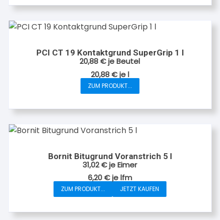
PCI CT 19 Kontaktgrund SuperGrip 1 l
20,88
€
je Beutel
20,88
€
je
l
ZUM PRODUKT...
Bornit Bitugrund Voranstrich 5 l
31,02
€
je Eimer
6,20
€
je
lfm
ZUM PRODUKT...
JETZT KAUFEN