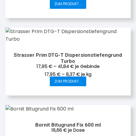
können
ZUM PRODUKT...
Dieses
auf
Produkt
der
weist
Produktseite
mehrere
gewählt
Varianten
werden
auf.
Die
Strasser Prim DTG-T Dispersionstiefengrund
Optionen
Turbo
können
17,95
€
–
41,84
€
je Gebinde
auf
17,95
€
–
8,37
€
je
kg
der
ZUM PRODUKT...
Dieses
Produktseite
Produkt
gewählt
weist
werden
mehrere
Varianten
auf.
Bornit Bitugrund Fix 600 ml
Die
16,66
€
je Dose
Optionen