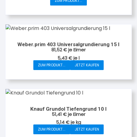
ZUM PRODUKT...
Dieses
Produkt
weist
mehrere
Varianten
auf.
Weber.prim 403 Universalgrundierung 15 l
Die
81,52
€
je Eimer
Optionen
5,43
€
je
l
können
ZUM PRODUKT...
JETZT KAUFEN
auf
der
Produktseite
gewählt
werden
Knauf Grundol Tiefengrund 10 l
51,41
€
je Eimer
5,14
€
je
kg
ZUM PRODUKT...
JETZT KAUFEN