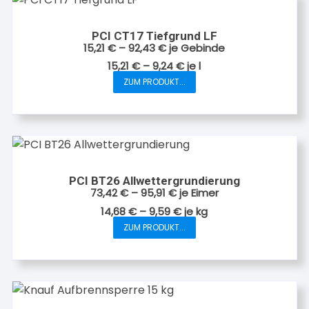
Varianten
werden
auf.
PCI CT17 Tiefgrund LF
Die
15,21
€
–
92,43
€
je Gebinde
Optionen
15,21
€
–
9,24
€
je
l
können
ZUM PRODUKT...
Dieses
auf
Produkt
der
weist
Produktseite
mehrere
gewählt
Varianten
werden
auf.
PCI BT26 Allwettergrundierung
Die
73,42
€
–
95,91
€
je Eimer
Optionen
14,68
€
–
9,59
€
je
kg
können
ZUM PRODUKT...
Dieses
auf
Produkt
der
weist
Produktseite
mehrere
gewählt
Varianten
werden