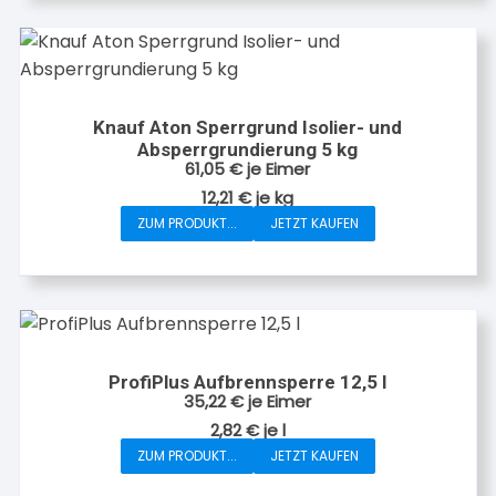
weist
mehrere
Varianten
auf.
Die
Knauf Aton Sperrgrund Isolier- und
Optionen
Absperrgrundierung 5 kg
können
61,05
€
je Eimer
auf
12,21
€
je
kg
der
ZUM PRODUKT...
JETZT KAUFEN
Produktseite
gewählt
werden
ProfiPlus Aufbrennsperre 12,5 l
35,22
€
je Eimer
2,82
€
je
l
ZUM PRODUKT...
JETZT KAUFEN