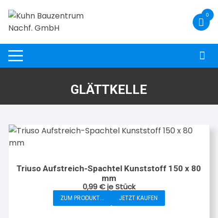
Zum
0
Inhalt
springen
GLÄTTKELLE
Triuso Aufstreich-Spachtel Kunststoff 150 x 80
mm
0,99
€
je Stück
ZUM PRODUKT...
JETZT KAUFEN