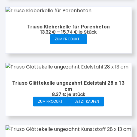
Triuso Kleberkelle für Porenbeton
13,32
€
–
15,74
€
je Stück
ZUM PRODUKT...
Dieses
Produkt
weist
mehrere
Varianten
auf.
Triuso Glättekelle ungezahnt Edelstahl 28 x 13
Die
cm
Optionen
8,37
€
je Stück
können
ZUM PRODUKT...
JETZT KAUFEN
auf
der
Produktseite
gewählt