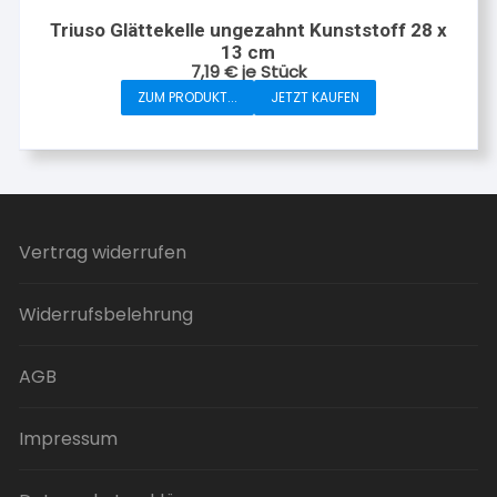
werden
Triuso Glättekelle ungezahnt Kunststoff 28 x
13 cm
7,19
€
je Stück
ZUM PRODUKT...
JETZT KAUFEN
Vertrag widerrufen
Widerrufsbelehrung
AGB
Impressum