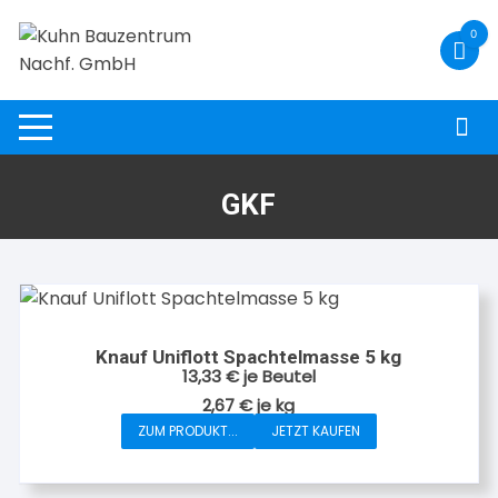
Zum
0
Inhalt
springen
GKF
Knauf Uniflott Spachtelmasse 5 kg
13,33
€
je Beutel
2,67
€
je
kg
ZUM PRODUKT...
JETZT KAUFEN