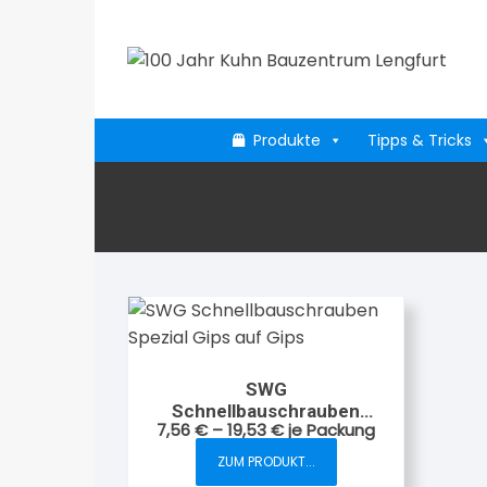
Zum
Inhalt
springen
Produkte
Tipps & Tricks
SWG
Schnellbauschrauben
7,56
€
–
19,53
€
je Packung
Spezial Gips auf Gips
ZUM PRODUKT...
Dieses