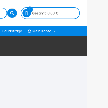
0
Gesamt:
0,00
€
Bauanfrage
Mein Konto