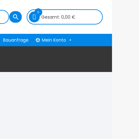
0
Gesamt:
0,00
€
Bauanfrage
Mein Konto