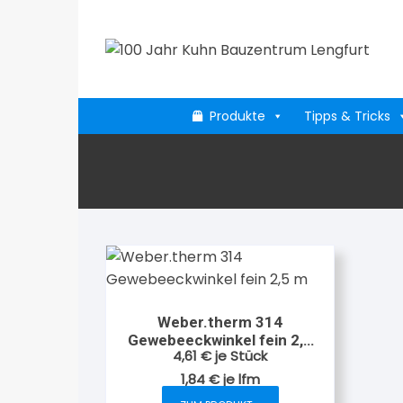
Zum
Inhalt
springen
Produkte
Tipps & Tricks
Weber.therm 314
Gewebeeckwinkel fein 2,5
4,61
€
je Stück
m
1,84
€
je
lfm