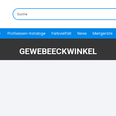
Profiwissen-Kataloge
Farbvielfalt
News
Mietgeräte
GEWEBEECKWINKEL