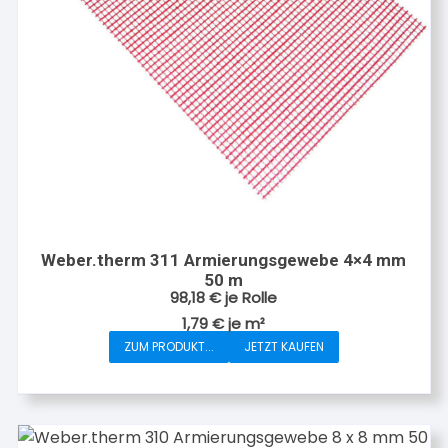
Weber.therm 311 Armierungsgewebe 4×4 mm
50 m
98,18
€
je Rolle
1,79
€
je
m²
ZUM PRODUKT...
JETZT KAUFEN