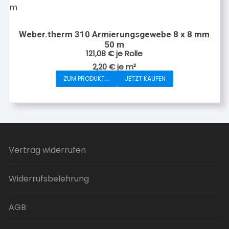
Weber.therm 310 Armierungsgewebe 8 x 8 mm
50 m
121,08
€
je Rolle
2,20
€
je
m²
ZUM PRODUKT...
JETZT KAUFEN
Vertrag widerrufen
Widerrufsbelehrung
AGB