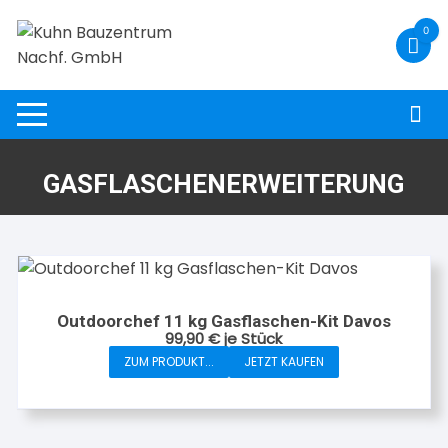
Zum
0
Inhalt
springen
GASFLASCHENERWEITERUNG
Outdoorchef 11 kg Gasflaschen-Kit Davos
99,90
€
je Stück
ZUM PRODUKT...
JETZT KAUFEN