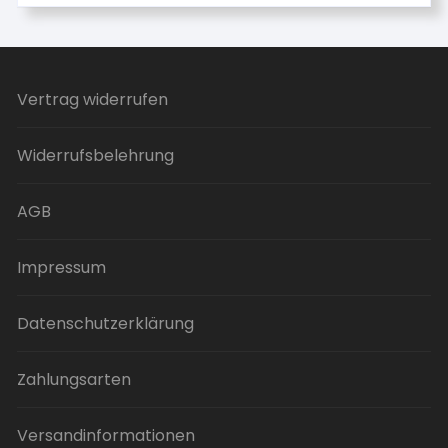
weist
mehrere
Varianten
auf.
Vertrag widerrufen
Die
Optionen
Widerrufsbelehrung
können
auf
der
AGB
Produktseite
gewählt
Impressum
werden
Datenschutzerklärung
Zahlungsarten
Versandinformationen