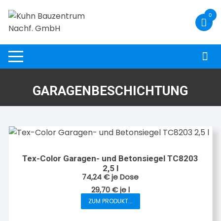
Zum
0
Inhalt
springen
GARAGENBESCHICHTUNG
Tex-Color Garagen- und Betonsiegel TC8203
2,5 l
74,24
€
je Dose
29,70
€
je
l
ZUM PRODUKT...
Dieses
Produkt