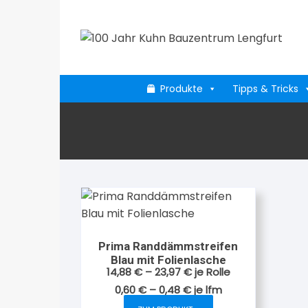
Zum
Inhalt
springen
Produkte
Tipps & Tricks
Prima Randdämmstreifen
Blau mit Folienlasche
14,88
€
–
23,97
€
je Rolle
0,60
€
–
0,48
€
je
lfm