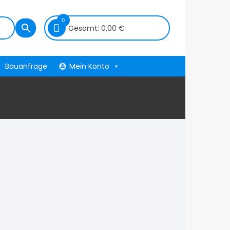
0
Gesamt:
0,00
€
Bauanfrage
Mein Konto