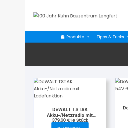
Zum
Inhalt
springen
Produkte
Tipps & Tricks
De
DeWALT TSTAK
Akku-/Netzradio mit
379,60
€
je Stück
Ladefunktion