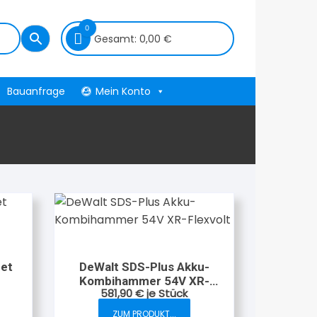
0
Gesamt:
0,00
€
Bauanfrage
Mein Konto
Set
DeWalt SDS-Plus Akku-
Kombihammer 54V XR-
581,90
€
je Stück
Flexvolt
ZUM PRODUKT...