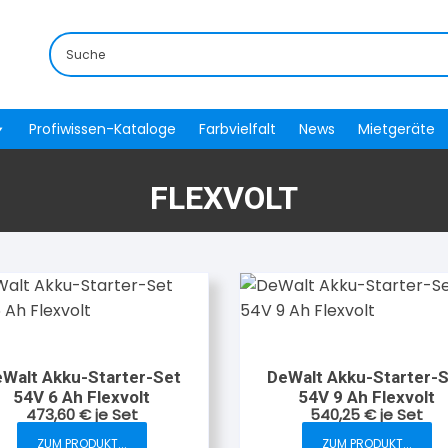
Profiwissen-Kataloge
Farbvielfalt
News
Mietgeräte
FLEXVOLT
Walt Akku-Starter-Set
DeWalt Akku-Starter-
54V 6 Ah Flexvolt
54V 9 Ah Flexvolt
473,60
€
je Set
540,25
€
je Set
ZUM PRODUKT...
ZUM PRODUKT...