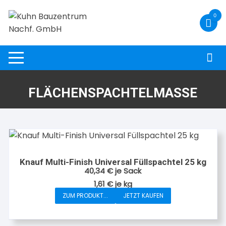
Zum
0
Inhalt
springen
FLÄCHENSPACHTELMASSE
Knauf Multi-Finish Universal Füllspachtel 25 kg
40,34
€
je Sack
1,61
€
je
kg
ZUM PRODUKT...
JETZT KAUFEN