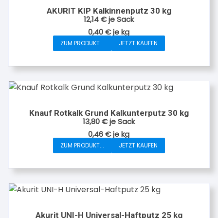
auf.
AKURIT KIP Kalkinnenputz 30 kg
Die
12,14
€
je Sack
Optionen
0,40
€
je
kg
können
ZUM PRODUKT...
JETZT KAUFEN
auf
der
Produktseite
gewählt
werden
Knauf Rotkalk Grund Kalkunterputz 30 kg
13,80
€
je Sack
0,46
€
je
kg
ZUM PRODUKT...
JETZT KAUFEN
Akurit UNI-H Universal-Haftputz 25 kg