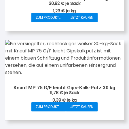
30,82
€
je Sack
1,23
€
je
kg
ZUM PRODUKT...
JETZT KAUFEN
Knauf MP 75 G/F leicht Gips-Kalk-Putz 30 kg
11,78
€
je Sack
0,39
€
je
kg
ZUM PRODUKT...
JETZT KAUFEN