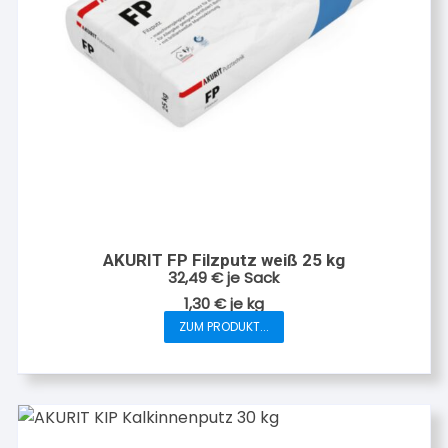
AKURIT FP Filzputz weiß 25 kg
32,49
€
je Sack
1,30
€
je
kg
ZUM PRODUKT...
Dieses
Produkt
weist
mehrere
Varianten