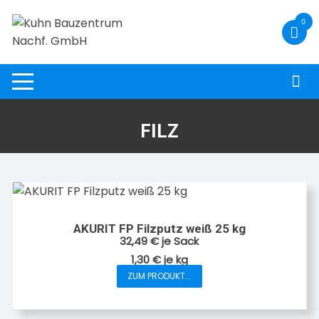
Zum
0
Inhalt
springen
FILZ
AKURIT FP Filzputz weiß 25 kg
32,49
€
je Sack
1,30
€
je
kg
ZUM PRODUKT...
Dieses
Produkt
weist