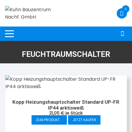
Zum
0
Inhalt
springen
FEUCHTRAUMSCHALTER
Kopp Heizungshauptschalter Standard UP-FR
IP44 arktisweiß
21,05
€
je Stück
ZUM PRODUKT...
JETZT KAUFEN