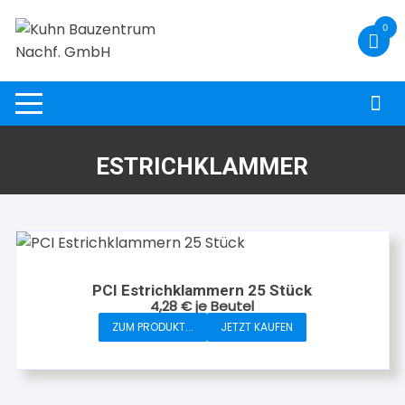
Zum
0
Inhalt
springen
ESTRICHKLAMMER
PCI Estrichklammern 25 Stück
4,28
€
je Beutel
ZUM PRODUKT...
JETZT KAUFEN