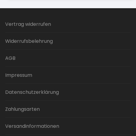
mehrere
Varianten
auf.
Vertrag widerrufen
Die
Optionen
Widerrufsbelehrung
können
auf
der
AGB
Produktseite
gewählt
Impressum
werden
Datenschutzerklärung
Zahlungsarten
Versandinformationen