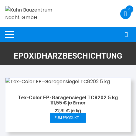
Zum
0
Inhalt
springen
EPOXIDHARZBESCHICHTUNG
Tex-Color EP-Garagensiegel TC8202 5 kg
111,55
€
je Eimer
22,31
€
je
kg
ZUM PRODUKT...
Dieses
Produkt
weist