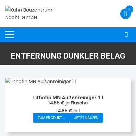
Zum
0
Inhalt
springen
ENTFERNUNG DUNKLER BELAG
Lithofin MN Außenreiniger 1 l
14,85
€
je Flasche
14,85
€
je
l
ZUM PRODUKT...
JETZT KAUFEN