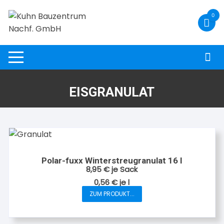
Zum
0
Inhalt
springen
EISGRANULAT
Polar-fuxx Winterstreugranulat 16 l
8,95
€
je Sack
0,56
€
je
l
ZUM PRODUKT...