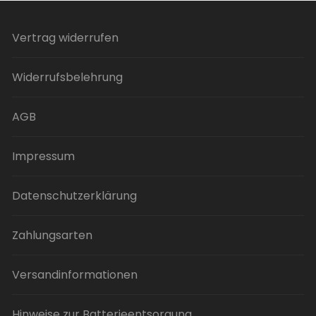
Varianten
auf.
Vertrag widerrufen
Die
Optionen
Widerrufsbelehrung
können
auf
der
AGB
Produktseite
gewählt
Impressum
werden
Datenschutzerklärung
Zahlungsarten
Versandinformationen
Hinweise zur Batterieentsorgung