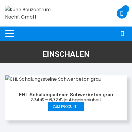
Zum
0
Inhalt
springen
EINSCHALEN
EHL Schalungssteine Schwerbeton grau
2,74
€
–
6,72
€
je Abgabeeinheit
ZUM PRODUKT...
Dieses
Produkt
weist
mehrere