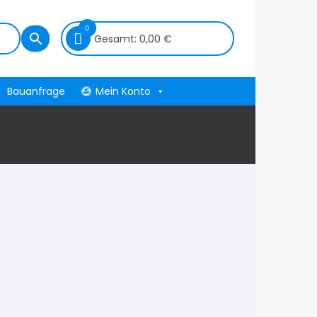
0
Gesamt:
0,00
€
Bauanfrage
Mein Konto