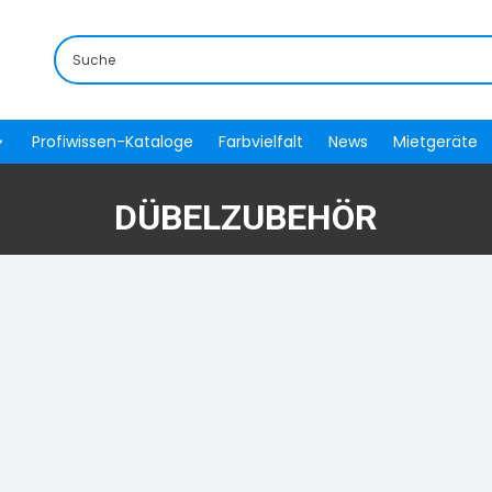
Profiwissen-Kataloge
Farbvielfalt
News
Mietgeräte
DÜBELZUBEHÖR