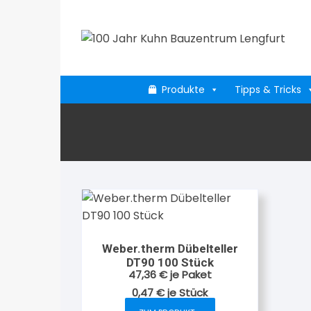
Zum
Inhalt
springen
Produkte
Tipps & Tricks
Weber.therm Dübelteller
DT90 100 Stück
47,36
€
je Paket
0,47
€
je
Stück