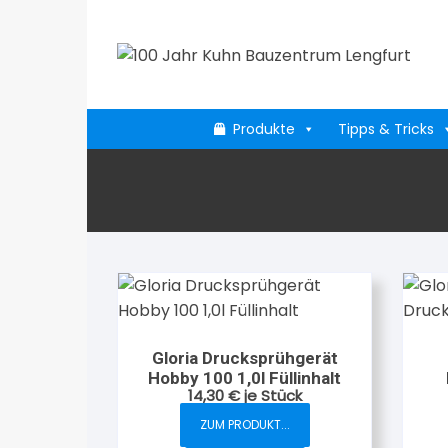
Zum
Inhalt
springen
Produkte
Tipps & Tricks
Gloria Drucksprühgerät
Hobby 100 1,0l Füllinhalt
14,30
€
je Stück
ZUM PRODUKT...