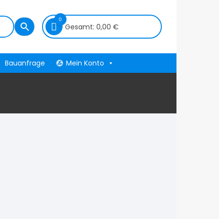
0
Gesamt:
0,00
€
Bauanfrage
Mein Konto