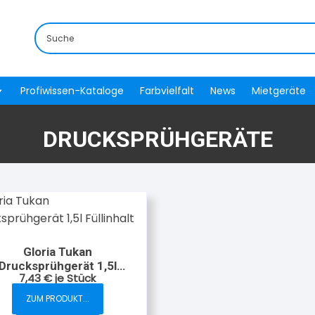
Profiwissen-Kataloge
Farbvielfalt
News
Mietgeräte
DRUCKSPRÜHGERÄTE
Gloria Tukan
Drucksprühgerät 1,5l
7,43
€
je Stück
Füllinhalt
ZUM PRODUKT...