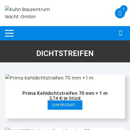
Zum
0
Inhalt
springen
DICHTSTREIFEN
Prima Kehldichtstreifen 70 mm × 1 m
2,74
€
je Stück
ZUM PRODUKT...
Dieses
Produkt
weist
mehrere