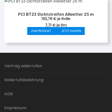
Varianten
auf.
PCI BT23 Dichtstreifen Allwetter 25 m
Die
192,78
€
je Rolle
Optionen
7,71
€
je
lfm
können
ZUM PRODUKT...
JETZT KAUFEN
auf
der
Produktseite
gewählt
werden
Vertrag widerrufen
Widerrufsbelehrung
AGB
Impressum