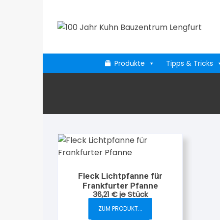
Zum
Inhalt
springen
Produkte
Tipps & Tricks
Fleck Lichtpfanne für
Frankfurter Pfanne
36,21
€
je Stück
ZUM PRODUKT...