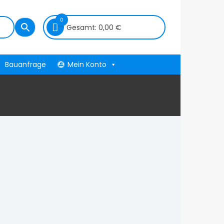
0
Gesamt:
0,00
€
Bauanfrage
Mein Konto