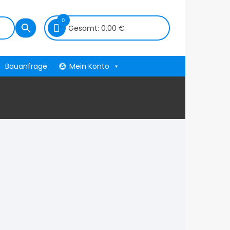
0
Gesamt:
0,00
€
Bauanfrage
Mein Konto