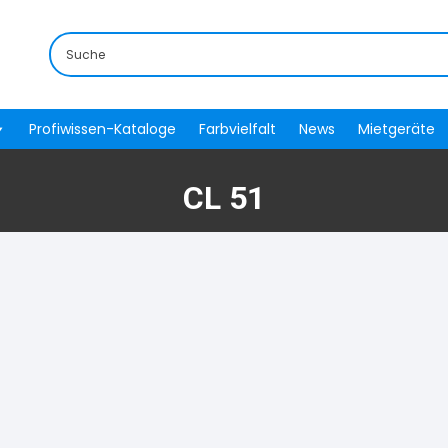
Profiwissen-Kataloge
Farbvielfalt
News
Mietgeräte
CL 51