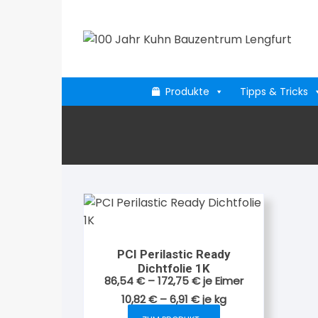
Zum
Inhalt
springen
Produkte
Tipps & Tricks
PCI Perilastic Ready
Dichtfolie 1K
86,54
€
–
172,75
€
je Eimer
10,82
€
–
6,91
€
je
kg