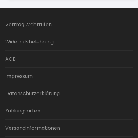
mehrere
Varianten
auf.
Vertrag widerrufen
Die
Optionen
Widerrufsbelehrung
können
auf
der
AGB
Produktseite
gewählt
Impressum
werden
Datenschutzerklärung
Zahlungsarten
Versandinformationen