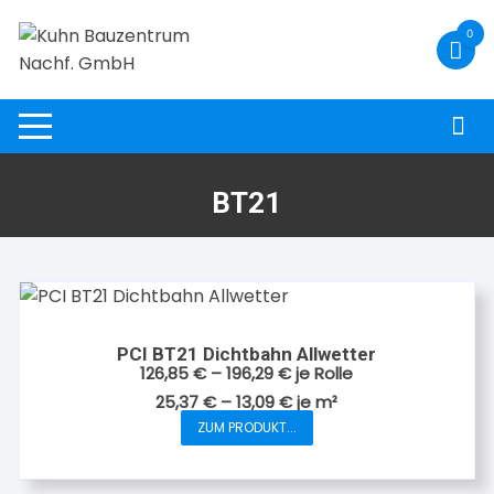
Zum
0
Inhalt
springen
BT21
PCI BT21 Dichtbahn Allwetter
126,85
€
–
196,29
€
je Rolle
25,37
€
–
13,09
€
je
m²
ZUM PRODUKT...
Dieses
Produkt
weist