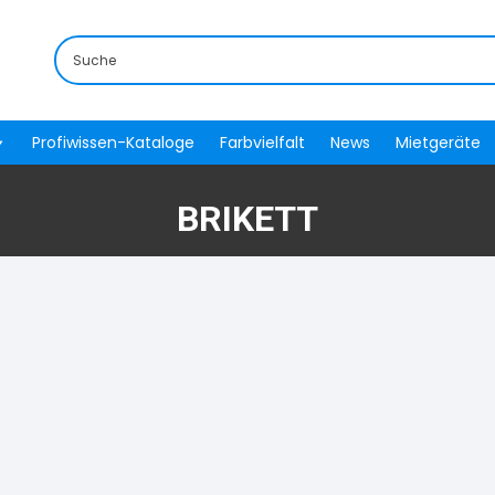
Profiwissen-Kataloge
Farbvielfalt
News
Mietgeräte
BRIKETT