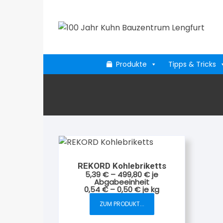
Zum
Inhalt
springen
Produkte
Tipps & Tricks
REKORD Kohlebriketts
5,39
€
–
499,80
€
je
Abgabeeinheit
0,54
€
–
0,50
€
je
kg
Dieses
ZUM PRODUKT...
Produkt
weist