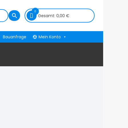
0
Gesamt:
0,00
€
Bauanfrage
Mein Konto