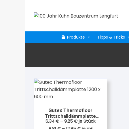
Zum
Inhalt
springen
Produkte
Tipps & Tricks
Gutex Thermofloor
Trittschalldämmplatte
6,34
€
–
9,25
€
je Stück
1200 x 600 mm
8,81
€
–
12,85
€
je
m²