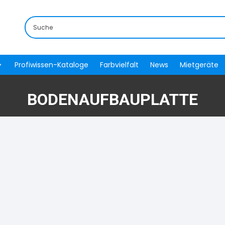
Profiwissen-Kataloge
Farbvielfalt
News
Mietgeräte
BODENAUFBAUPLATTE