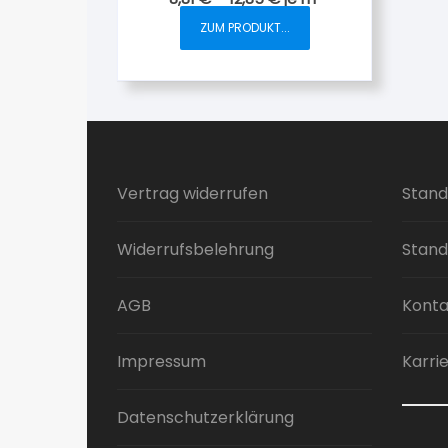
ZUM PRODUKT...
Dieses
Produkt
weist
mehrere
Varianten
auf.
Die
Vertrag widerrufen
Stand
Optionen
können
Widerrufsbelehrung
Stand
auf
der
Produktseite
AGB
Konta
gewählt
werden
Impressum
Karri
Datenschutzerklärung