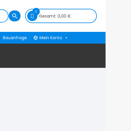
0
Gesamt:
0,00
€
Bauanfrage
Mein Konto