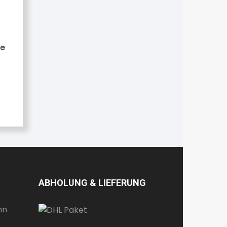
x
le
ABHOLUNG & LIEFERUNG
te