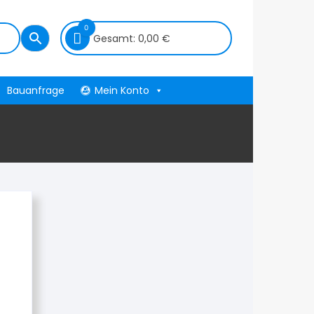
0
Gesamt:
0,00
€
Bauanfrage
Mein Konto