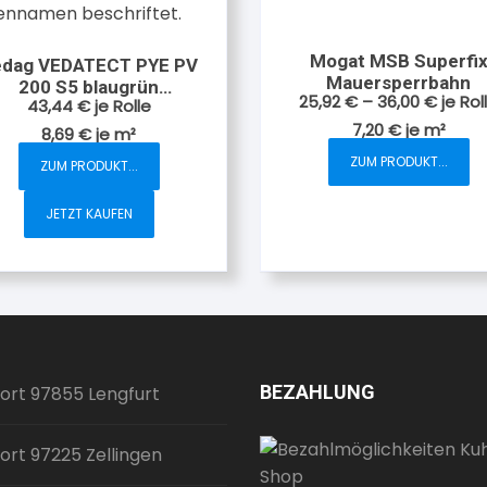
Mogat MSB Superfi
edag VEDATECT PYE PV
Mauersperrbahn
200 S5 blaugrün
25,92
€
–
36,00
€
je Rol
43,44
€
je Rolle
Elastomerbitumen-
7,20
€
je
m²
Schweißbahn 5 qm
8,69
€
je
m²
ZUM PRODUKT...
ZUM PRODUKT...
Dieses
Produkt
JETZT KAUFEN
weist
mehrere
Varianten
auf.
Die
Optionen
können
BEZAHLUNG
ort 97855 Lengfurt
auf
der
ort 97225 Zellingen
Produktsei
gewählt