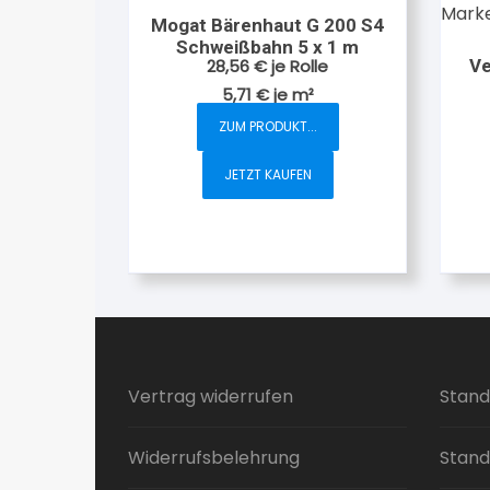
Mogat Bärenhaut G 200 S4
Schweißbahn 5 x 1 m
28,56
€
je Rolle
V
5,71
€
je
m²
ZUM PRODUKT...
JETZT KAUFEN
Vertrag widerrufen
Stand
Widerrufsbelehrung
Stand