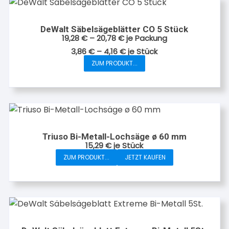
DeWalt Säbelsägeblätter CO 5 Stück
19,28
€
–
20,78
€
je Packung
3,86
€
–
4,16
€
je
Stück
ZUM PRODUKT...
Dieses
Produkt
weist
mehrere
Varianten
auf.
Triuso Bi-Metall-Lochsäge ø 60 mm
Die
15,29
€
je Stück
Optionen
ZUM PRODUKT...
JETZT KAUFEN
können
auf
der
Produktseite
gewählt
werden