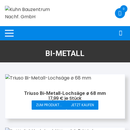
Zum
0
Inhalt
springen
BI-METALL
Triuso Bi-Metall-Lochsäge ø 68 mm
17,99
€
je Stück
ZUM PRODUKT...
JETZT KAUFEN