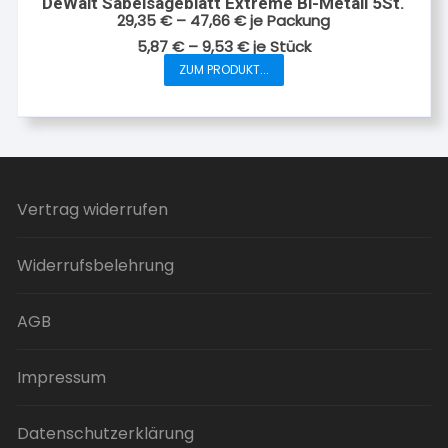
DeWalt Säbelsägeblatt Extreme Bi-Metall 5St.
29,35
€
–
47,66
€
je Packung
5,87
€
–
9,53
€
je
Stück
ZUM PRODUKT...
Dieses
Produkt
weist
mehrere
Varianten
auf.
Vertrag widerrufen
Die
Optionen
Widerrufsbelehrung
können
auf
der
AGB
Produktseite
gewählt
Impressum
werden
Datenschutzerklärung