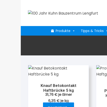
Zum
Inhalt
springen
Produkte
Tipps & Tricks
Knauf Betokontakt
Haftbrücke 5 kg
P
31,76
€
je Eimer
6,35
€
je
kg