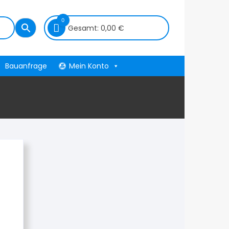
0
Gesamt:
0,00
€
Bauanfrage
Mein Konto