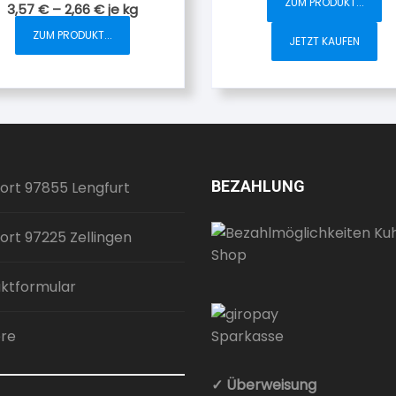
ZUM PRODUKT...
3,57
€
–
2,66
€
je
kg
ZUM PRODUKT...
JETZT KAUFEN
Dieses
Produkt
weist
mehrere
Varianten
auf.
Die
BEZAHLUNG
ort 97855 Lengfurt
Optionen
können
auf
ort 97225 Zellingen
der
Produktseite
ktformular
gewählt
werden
ere
✓ Überweisung