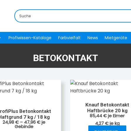
Profiwissen-Kataloge
Farbvielfalt
News
Mietgeräte
BETOKONTAKT
Knauf Betokontakt
Haftbrücke 20 kg
rofiPlus Betonkontakt
85,44
€
je Eimer
Haftgrund 7 kg / 18 kg
24,98
€
–
47,96
€
je
4,27
€
je
kg
Gebinde