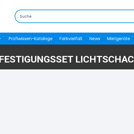
Profiwissen-Kataloge
Farbvielfalt
News
Mietgeräte
FESTIGUNGSSET LICHTSCHA