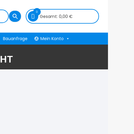
0
Gesamt:
0,00
€
Bauanfrage
Mein Konto
CHT