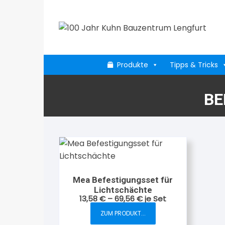
Zum
Inhalt
springen
Produkte
Tipps & Tricks
BE
Mea Befestigungsset für
Lichtschächte
13,58
€
–
69,56
€
je Set
ZUM PRODUKT...
Dieses