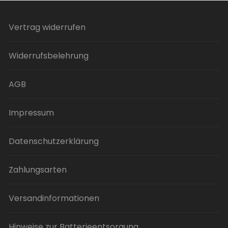
Varianten
auf.
Vertrag widerrufen
Die
Optionen
Widerrufsbelehrung
können
auf
der
AGB
Produktseite
gewählt
Impressum
werden
Datenschutzerklärung
Zahlungsarten
Versandinformationen
Hinweise zur Batterieentsorgung