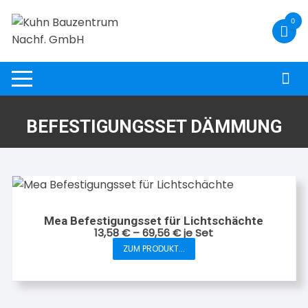
Zum
0
Inhalt
springen
BEFESTIGUNGSSET DÄMMUNG
Mea Befestigungsset für Lichtschächte
13,58
€
–
69,56
€
je Set
ZUM PRODUKT...
Dieses
Produkt
weist
mehrere