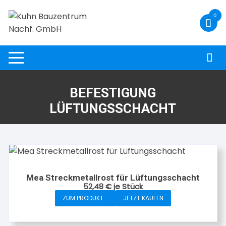
Zum
0
Inhalt
springen
BEFESTIGUNG
LÜFTUNGSSCHACHT
Mea Streckmetallrost für Lüftungsschacht
52,48
€
je Stück
ZUM PRODUKT...
JETZT KAUFEN