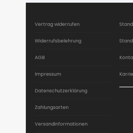
Varianten
auf.
Die
Vertrag widerrufen
Stand
Optionen
können
Widerrufsbelehrung
Stand
auf
der
Produktseite
AGB
Konta
gewählt
werden
Impressum
Karri
Datenschutzerklärung
Zahlungsarten
Versandinformationen