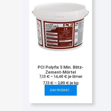
PCI Polyfix 5 Min. Blitz-
Zement-Mörtel
7,13
€
–
14,46
€
je Eimer
7,13
€
–
2,89
€
je
kg
ZUM PRODUKT...
Dieses
Produkt
weist
mehrere