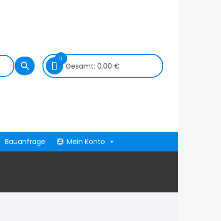
0
Gesamt:
0,00
€
Bauanfrage
Mein Konto