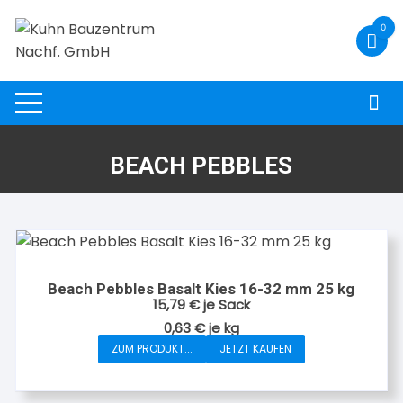
Zum
0
Inhalt
springen
BEACH PEBBLES
Beach Pebbles Basalt Kies 16-32 mm 25 kg
15,79
€
je Sack
0,63
€
je
kg
ZUM PRODUKT...
JETZT KAUFEN