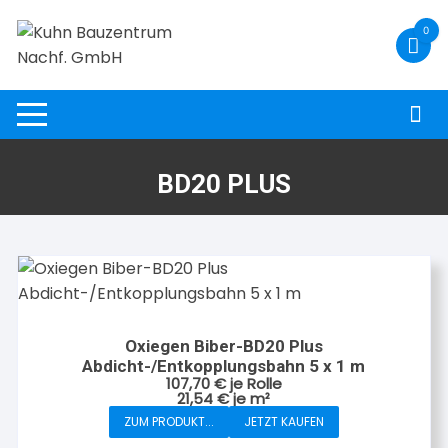
Zum
0
Inhalt
springen
BD20 PLUS
Oxiegen Biber-BD20 Plus
Abdicht-/Entkopplungsbahn 5 x 1 m
107,70
€
je Rolle
21,54
€
je
m²
ZUM PRODUKT...
JETZT KAUFEN