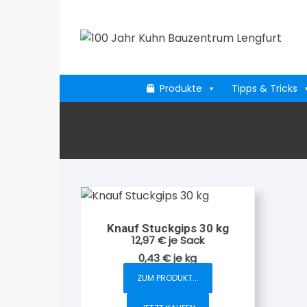
Zum
Inhalt
springen
Produkte
Tipps & Tricks
Knauf Stuckgips 30 kg
12,97
€
je Sack
0,43
€
je
kg
ZUM PRODUKT...