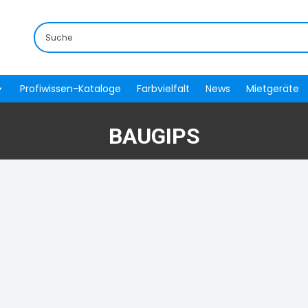
Profiwissen-Kataloge
Farbvielfalt
News
Mietgeräte
BAUGIPS