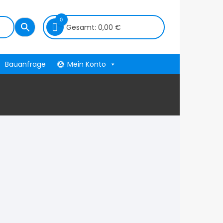
0
Gesamt:
0,00
€
Bauanfrage
Mein Konto